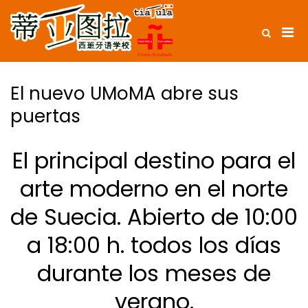
蒂亚图拉西班
牙语学校-从
西班牙萨拉曼
卡教授西语课
El nuevo UMoMA abre sus
程
puertas
El principal destino para el
arte moderno en el norte
de Suecia. Abierto de 10:00
a 18:00 h. todos los días
durante los meses de
verano.